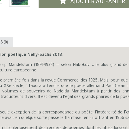
AJOUTER AU PANIER
S (0)
tion poétique Nelly-Sachs 2018
.
sip Mandelstam (1891-1938) — selon Nabokov « le plus grand de 
 culture européenne.
première fois dans la revue Commerce, dès 1925. Mais, pour que so
 XXe siècle, il faudra attendre que le poète allemand Paul Celan r
 les volumes de souvenirs de Nadejda Mandelstam à partir des an
ducteurs divers. Il est devenu l’égal des grands phares de la poésie
a seule exception de la correspondance du poète, l’intégralité de l’
me avait en quelque sorte passé le flambeau en lui offrant en 1966
n circuler aisément des recueils de poèmes dont les titres lui sont