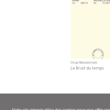
Ossip Mandelstam
Le Bruit du temps
© Le Bruit du temps - Siren 504 585 332 - Diffusion/di
Notre site internet utilise des cookies pour vous offrir u