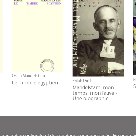
Ossip Mandelstam
N
Ralph Dutli
Le Timbre égyptien
S
Mandelstam, mon
temps, mon fauve -
Une biographie
stribution : Les Belles Lettres - Tel. 01 43 29 62 50 -
Nous contacter
-
Conditions Géné
ne navigation optimale et des contenus personnalisés. En poursuiv