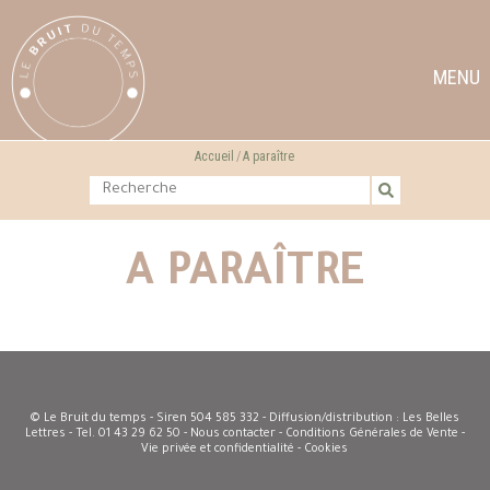
MENU
Accueil
A paraître
A PARAÎTRE
© Le Bruit du temps - Siren 504 585 332 - Diffusion/distribution : Les Belles
Lettres - Tel. 01 43 29 62 50 -
Nous contacter
-
Conditions Générales de Vente
-
Vie privée et confidentialité - Cookies