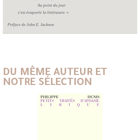
Au point du jour
s’est évaporée la littérature.
»
Préface de John E. Jackson
DU MÊME AUTEUR ET
NOTRE SÉLECTION