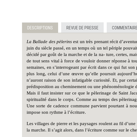
DESCRIPTIONS
REVUE DE PRESSE
COMMENTAIRE
La Ballade des pèlerins
est un très prenant récit d’aven
juin du siècle passé, en un temps où un tel périple pouva
décidé par goût de la marche et de la na- ture, certes, ma
de tout sens vital à force de vouloir donner réponse à to
semaines, en s’interrogeant par écrit dans ce qui fut son
plus long, celui d’une œuvre qu’elle poursuit aujourd’hui
n’auront raison de son infatigable curiosité. Et, par cer
prédisposi
tion au cheminement ou une phénoménologie de 
Mais il faut insister sur ce que le pèlerinage de Saint J
spiritualité dans le corps. Comme au temps des pèlerinag
Une sorte de cadence commune parvient pourtant à noue
impose son rythme à l’écriture.
Les villages de pierre et les paysages roulent au fil d’une
la marche. Il s’agit alors, dans l’écriture comme sur le c