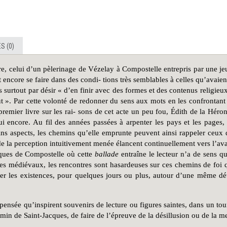
S (0)
ture, celui d’un pèlerinage de Vézelay à Compostelle entrepris par une 
it encore se faire dans des condi- tions très semblables à celles qu’a
is surtout par désir « d’en finir avec des formes et des contenus relig
ut ». Par cette volonté de redonner du sens aux mots en les confrontant
 premier livre sur les rai- sons de cet acte un peu fou, Édith de la Hér
 encore. Au fil des années passées à arpenter les pays et les pages, n
tains aspects, les chemins qu’elle emprunte peuvent ainsi rappeler ceux
la perception intuitivement menée élancent continuellement vers l’ava
acques de Compostelle où cette
ballade
entraîne le lecteur n’a de sens q
es médiévaux, les rencontres sont hasardeuses sur ces chemins de foi 
r les existences, pour quelques jours ou plus, autour d’une même dét
 pensée qu’inspirent souvenirs de lecture ou figures saintes, dans un tour
hemin de Saint-Jacques, de faire de l’épreuve de la désillusion ou de la