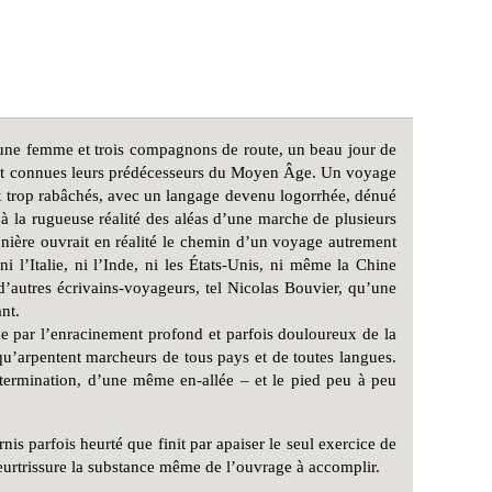
jeune femme et trois compagnons de route, un beau jour de
vaient connues leurs prédécesseurs du Moyen Âge. Un voyage
ieux trop rabâchés, avec un langage devenu logorrhée, dénué
 à la rugueuse réalité des aléas d’une marche de plusieurs
onnière ouvrait en réalité le chemin d’un voyage autrement
i l’Italie, ni l’Inde, ni les États-Unis, ni même la Chine
 d’autres écrivains-voyageurs, tel Nicolas Bouvier, qu’une
nt.
ue par l’enracinement profond et parfois douloureux de la
qu’arpentent marcheurs de tous pays et de toutes langues.
ermination, d’une même en-allée – et le pied peu à peu
nis parfois heurté que finit par apaiser le seul exercice de
 meurtrissure la substance même de l’ouvrage à accomplir.