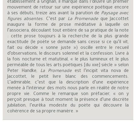
établissement à Grignan, il marque dans l’œuvre un premier
mouvement de retour sur une expérience poétique encore
à ses débuts, treize ans avant la parution de
Paysage avec
figures absentes
. C’est par
La Promenade
que Jaccottet
inaugure la forme de prose méditative à laquelle on
l’associera, découlant tout entière de sa pratique de la note
: cette prose toujours à la recherche de la plus grande
exactitude (le poète se demande sans cesse si ce qu’il vit,
fait ou décide « sonne juste ») oscille entre le recueil
d’observations, le discours solennel et la confession. Livre à
la fois nocturne et matutinal, « le plus lumineux et le plus
perméable de tous les arts poétiques [du xxe] siècle » selon
Peter Handke,
La Promenade
est l’incipit vita nova de
Jaccottet, le petit livre blanc des commencements.
L’admirable, c’est que la description d’une expérience
menée à l’intérieur des mots nous parle en réalité de notre
propre vie. Comme le remarque son préfacier, « on y
perçoit presque à tout moment la présence d’une discrète
jubilation, l’eurêka modeste du poète qui découvre la
cohérence de sa propre manière. »