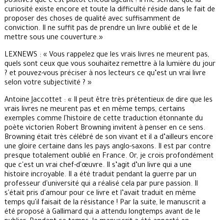
positives que c'est plutôt encourageant ! Il me semble que la
curiosité existe encore et toute la difficulté réside dans le fait de
proposer des choses de qualité avec suffisamment de
conviction. Il ne suffit pas de prendre un livre oublié et de le
mettre sous une couverture.»
LEXNEWS : « Vous rappelez que les vrais livres ne meurent pas,
quels sont ceux que vous souhaitez remettre à la lumière du jour
? et pouvez-vous préciser à nos lecteurs ce qu’est un vrai livre
selon votre subjectivité ? »
Antoine Jaccottet : « Il peut être très prétentieux de dire que les
vrais livres ne meurent pas et en même temps, certains
exemples comme l'histoire de cette traduction étonnante du
poète victorien Robert Browning invitent à penser en ce sens.
Browning était très célébré de son vivant et il a d’ailleurs encore
une gloire certaine dans les pays anglo-saxons. Il est par contre
presque totalement oublié en France. Or, je crois profondément
que c'est un vrai chef-d'œuvre. Il s’agit d’un livre qui a une
histoire incroyable. Il a été traduit pendant la guerre par un
professeur d'université qui a réalisé cela par pure passion. Il
s'était pris d'amour pour ce livre et l’avait traduit en même
temps qu'il faisait de la résistance ! Par la suite, le manuscrit a
été proposé à Gallimard qui a attendu longtemps avant de le