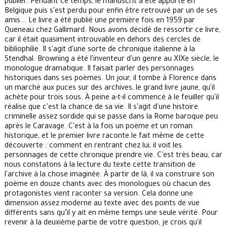
publier. Pendant ce temps, le manuscrit a été apporté en
Belgique puis s'est perdu pour enfin être retrouvé par un de ses
amis... Le livre a été publié une première fois en 1959 par
Queneau chez Gallimard. Nous avons décidé de ressortir ce livre,
car il était quasiment introuvable en dehors des cercles de
bibliophilie. Il s'agit d'une sorte de chronique italienne à la
Stendhal. Browning a été l'inventeur d'un genre au XIXe siècle, le
monologue dramatique. Il faisait parler des personnages
historiques dans ses poèmes. Un jour, il tombe à Florence dans
un marché aux puces sur des archives, le grand livre jaune, qu'il
achète pour trois sous. À peine a-t-il commencé à le feuiller qu'il
réalise que c'est la chance de sa vie. Il s'agit d'une histoire
criminelle assez sordide qui se passe dans la Rome baroque peu
après le Caravage. C'est à la fois un poème et un roman
historique, et le premier livre raconte le fait même de cette
découverte : comment en rentrant chez lui, il voit les
personnages de cette chronique prendre vie. C'est très beau, car
nous constatons à la lecture du texte cette transition de
l'archive à la chose imaginée. À partir de là, il va construire son
poème en douze chants avec des monologues où chacun des
protagonistes vient raconter sa version. Cela donne une
dimension assez moderne au texte avec des points de vue
différents sans qu’il y ait en même temps une seule vérité. Pour
revenir à la deuxième partie de votre question, je crois qu'il