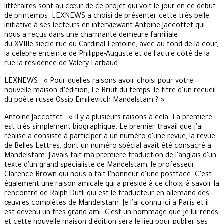
littéraires sont au cœur de ce projet qui voit le jour en ce début
de printemps. LEXNEWS a choisi de présenter cette très belle
initiative à ses lecteurs en interviewant Antoine Jaccottet qui
nous a reçus dans une charmante demeure familiale
du XVIIIe siècle rue du Cardinal Lemoine, avec au fond de la cour,
la célèbre enceinte de Philippe-Auguste et de l'autre côté de la
rue la résidence de Valery Larbaud....
LEXNEWS : « Pour quelles raisons avoir choisi pour votre
nouvelle maison d’édition, Le Bruit du temps, le titre d’un recueil
du poète russe Ossip Emilievitch Mandelstam ? »
Antoine Jaccottet : « Il y a plusieurs raisons à cela. La première
est très simplement biographique. Le premier travail que j'ai
réalisé a consisté à participer à un numéro d'une revue, la revue
de Belles Lettres, dont un numéro spécial avait été consacré à
Mandelstam. J'avais fait ma première traduction de l'anglais d'un
texte d'un grand spécialiste de Mandelstam, le professeur
Clarence Brown qui nous a fait l’honneur d’une postface. C’est
également une raison amicale qui a présidé à ce choix, à savoir la
rencontre de Ralph Dutli qui est le traducteur en allemand des
œuvres complètes de Mandelstam. Je l'ai connu ici à Paris et il
est devenu un très grand ami. C'est un hommage que je lui rends
et cette nouvelle maison d'édition sera le lieu pour publier ses