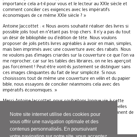
importance cela a-t-il pour vous et le lecteur au XXIe siècle et
comment concilier ces exigences avec les impératifs
économiques de ce même XXIe siècle ? »
Antoine Jaccottet : « Nous avons souhaité réaliser des livres si
possible jolis tout en n’étant pas trop chers. Il n'y a pas du tout
un désir de bibliophilie ou d'édition de tête. Nous voulons
proposer de jolis petits livres agréables à avoir en main, simples,
mais bien imprimés avec une couverture avec des rabats. Nous
ne voulons pas d'images criardes sur la couverture ce que l'on va
me reprocher, car sur les tables des libraires, on ne les aperçoit
pas forcément ! Peut-être vont-ils justement se distinguer sans
ces images clinquantes du fait de leur simplicité. Si nous
choisissons tout de même une couverture en vélin et du papier
bible, nous essayons de concilier néanmoins cela avec des
impératifs économiques. »
Merci Antoine Jaccottet, nous souhaitons longue vie à cette
nouvelle maison d'éditions qui promet de nous offrir de belles
pages à l'image de celles des deux premiers livres qui viennent de
Notre site internet utilise des cookies pour
sortir !
vous offrir une navigation optimale et des
contenus personnalisés. En poursuivant
votre navigation sur notre site, vous acceptez