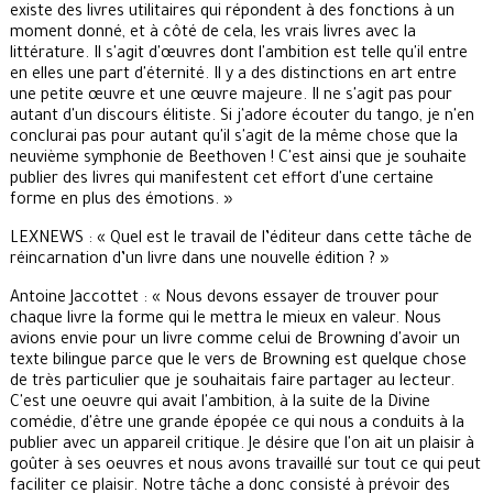
existe des livres utilitaires qui répondent à des fonctions à un
moment donné, et à côté de cela, les vrais livres avec la
littérature. Il s'agit d'œuvres dont l'ambition est telle qu'il entre
en elles une part d'éternité. Il y a des distinctions en art entre
une petite œuvre et une œuvre majeure. Il ne s'agit pas pour
autant d'un discours élitiste. Si j'adore écouter du tango, je n'en
conclurai pas pour autant qu'il s'agit de la même chose que la
neuvième symphonie de Beethoven ! C'est ainsi que je souhaite
publier des livres qui manifestent cet effort d'une certaine
forme en plus des émotions. »
LEXNEWS : « Quel est le travail de l’éditeur dans cette tâche de
réincarnation d’un livre dans une nouvelle édition ? »
Antoine Jaccottet : « Nous devons essayer de trouver pour
chaque livre la forme qui le mettra le mieux en valeur. Nous
avions envie pour un livre comme celui de Browning d'avoir un
texte bilingue parce que le vers de Browning est quelque chose
de très particulier que je souhaitais faire partager au lecteur.
C'est une oeuvre qui avait l'ambition, à la suite de la Divine
comédie, d'être une grande épopée ce qui nous a conduits à la
publier avec un appareil critique. Je désire que l'on ait un plaisir à
goûter à ses oeuvres et nous avons travaillé sur tout ce qui peut
faciliter ce plaisir. Notre tâche a donc consisté à prévoir des