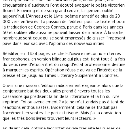
correspondance. Sous un soleil sans pitié, début juillet, une
cinquantaine d’auditeurs l’ont écouté évoquer le poète victorien
Robert Browning et de son grand œuvre, largement oublié
aujourd’hui, L’Anneau et le Livre, poème narratif de plus de 20
000 vers enfiévrés. La passion de l’éditeur pour ce texte et pour
la traduction de Georges Connes, parue à Paris dans les années
50 et oubliée elle aussi, ne pouvait laisser de marbre. À la sortie,
nombreux sont ceux qui se sont empressés de glisser l’imposant
pavé dans leur sac avec l’aplomb des nouveaux initiés.
Rééditer, sur 1424 pages, ce chef-d’œuvre méconnu en terres
francophones, en version bilingue qui plus est, tient tout à la fois
du vieux rêve d’étudiant et du coup d’éclat professionnel destiné
à marquer les esprits. Opération réussie au vu de l’intérêt de la
presse et ce jusqu’au Times Litterary Supplement à Londres.
Ouvrir une maison d’édition radicalement exigeante alors que la
conjoncture bat des deux ailes prend à revers toutes les
Cassandre qui prédisent la fin de la littérature et la fin du livre
imprimé. Foi ou aveuglement ? « Je ne m’attendais pas à tant de
réactions enthousiastes. Évidemment, cela ne se traduit pas
forcément en ventes. Le pari est risqué. Mais j’ai la conviction
que les très bons livres trouvent leurs lecteurs. »