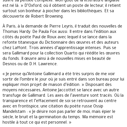
suivre sa pensée complexe. Mon goût de la littérature anglaise
est né là. » D’Oxford, où il obtient un poste de lecteur, il retient
surtout son bonheur à piocher dans les bibliothèques. Et sa
découverte de Robert Browning.
À Paris, à la demande de Pierre Leyris, il traduit des nouvelles de
Thomas Hardy. De Paula Fox aussi. Il entre dans l’édition aux
côtés du poète Paul de Roux avec lequel il se lance dans la
refonte titanesque du Dictionnaire des œuvres et des auteurs
chez Laffont. Trois années d’apprentissage intenses. Puis se
sera Gallimard pour la collection Quarto qui réédite les œuvres
du fonds. Il œuvre ainsi à de nouvelles mises en beauté de
Desnos ou de D.H. Lawrence.
« Je pense qu’Antoine Gallimard a été très surpris de me voir
sortir de l’ombre le jour où je suis entré dans son bureau pour lui
expliquer mon projet de maison d’édition. » Disposant des
moyens nécessaires, Antoine Jaccottet se lance avec un autre
transfuge de Gallimard. Les axes de l’aventure sont tracés. Où la
transparence et l’effacement de soi se retrouvent au centre
avec en frontispice, une citation du poète russe Ossip
Mandelstam : « Je désire non pas parler de moi, mais épier le
siècle, le bruit et la germination du temps. Ma mémoire est
hostile à tout ce qui est personnel. »