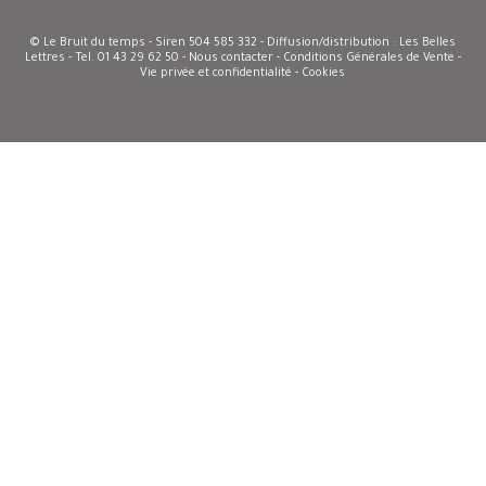
© Le Bruit du temps - Siren 504 585 332 - Diffusion/distribution : Les Belles
Lettres - Tel. 01 43 29 62 50 -
Nous contacter
-
Conditions Générales de Vente
-
Vie privée et confidentialité - Cookies