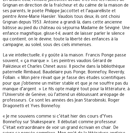
En disant cela, Antoine Jaccottet dévale très vite les ruelles de
Grignan en direction de la fraîcheur et du calme de la maison de
ses parents, le poète Philippe Jaccottet et l’aquarelliste et
peintre Anne-Marie Haesler. Vaudois tous deux, ils ont choisi
Grignan depuis 1953. Antoine a grandi là, dans cette ancienne
bâtisse au pied du château où séjourna Madame de Sévigné. Une
enfance magnifique, glisse-t-il, avant de laisser parler le silence
qui contient, on le devine, toute la liberté des enfances à la
campagne, au soleil, sous des ciels immenses.
La vie intellectuelle, il y goûte à la maison. Francis Ponge passe
souvent, « ça marque ». Les peintres vaudois Gérard de
Palézieux et Charles Chinet aussi. Il pioche dans la bibliothèque
paternelle Rimbaud, Baudelaire puis Ponge, Bonnefoy, Reverdy,
Follain. « Mon père rêvait que je fasse des études scientifiques
pour que j’obtienne un métier stable et que je ne souffre pas du
manque d’argent. » Le fils opte malgré tout pour la littérature, à
l’Université de Genève, où l’attend un éblouissant aréopage de
professeurs. Ce sont les années des Jean Starobinski, Roger
Dragonetti et Yves Bonnefoy.
« Je me souviens comme si c’était hier des cours d’Yves
Bonnefoy sur Shakespeare. Il débutait comme professeur.
C’était extraordinaire de voir un grand écrivain en chair. De