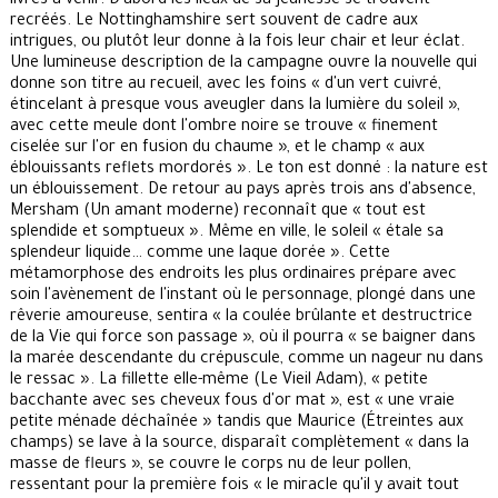
livres à venir. D'abord les lieux de sa jeunesse se trouvent
recréés. Le Nottinghamshire sert souvent de cadre aux
intrigues, ou plutôt leur donne à la fois leur chair et leur éclat.
Une lumineuse description de la campagne ouvre la nouvelle qui
donne son titre au recueil, avec les foins « d'un vert cuivré,
étincelant à presque vous aveugler dans la lumière du soleil »,
avec cette meule dont l'ombre noire se trouve « finement
ciselée sur l'or en fusion du chaume », et le champ « aux
éblouissants reflets mordorés ». Le ton est donné : la nature est
un éblouissement. De retour au pays après trois ans d'absence,
Mersham (Un amant moderne) reconnaît que « tout est
splendide et somptueux ». Même en ville, le soleil « étale sa
splendeur liquide… comme une laque dorée ». Cette
métamorphose des endroits les plus ordinaires prépare avec
soin l'avènement de l'instant où le personnage, plongé dans une
rêverie amoureuse, sentira « la coulée brûlante et destructrice
de la Vie qui force son passage », où il pourra « se baigner dans
la marée descendante du crépuscule, comme un nageur nu dans
le ressac ». La fillette elle-même (Le Vieil Adam), « petite
bacchante avec ses cheveux fous d'or mat », est « une vraie
petite ménade déchaînée » tandis que Maurice (Étreintes aux
champs) se lave à la source, disparaît complètement « dans la
masse de fleurs », se couvre le corps nu de leur pollen,
ressentant pour la première fois « le miracle qu'il y avait tout