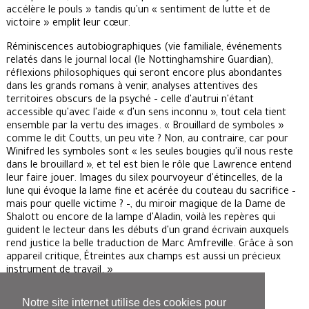
accélère le pouls » tandis qu'un « sentiment de lutte et de
victoire » emplit leur cœur.
Réminiscences autobiographiques (vie familiale, événements
relatés dans le journal local (le Nottinghamshire Guardian),
réflexions philosophiques qui seront encore plus abondantes
dans les grands romans à venir, analyses attentives des
territoires obscurs de la psyché – celle d'autrui n'étant
accessible qu'avec l'aide « d'un sens inconnu », tout cela tient
ensemble par la vertu des images. « Brouillard de symboles »
comme le dit Coutts, un peu vite ? Non, au contraire, car pour
Winifred les symboles sont « les seules bougies qu'il nous reste
dans le brouillard », et tel est bien le rôle que Lawrence entend
leur faire jouer. Images du silex pourvoyeur d'étincelles, de la
lune qui évoque la lame fine et acérée du couteau du sacrifice –
mais pour quelle victime ? –, du miroir magique de la Dame de
Shalott ou encore de la lampe d'Aladin, voilà les repères qui
guident le lecteur dans les débuts d'un grand écrivain auxquels
rend justice la belle traduction de Marc Amfreville. Grâce à son
appareil critique, Étreintes aux champs est aussi un précieux
instrument de travail. »
Notre site internet utilise des cookies pour
Claude Fierobe