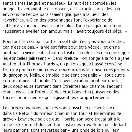
sentais très fatigué et nauséeux. La nuit était tombée ; les
nuages traversaient le ciel obscur, et les ruelles sordides aux
environs de l'école paraissaient glauques à la lueur des
réverbères. » Bien des personnages font l'expérience de
l'attente vaine : « Il avait espéré plus d'une fois qu'une femme
réussirait à éveiller son amour, mais il avait toujours été déçu. »
Pourtant, le combat contre la solitude n'est pas voué à l'échec
car, n'est-ce pas, « la vie est faite pour être vécue… et on ne
peut pas la vivre seul. Il faut un fusil et un silex, les deux pour que
les étincelles jaillissent ». Dans Prélude – on songe à la fois à Jane
Austen et à Thomas Hardy –, un pittoresque chassé-croisé se
termine par la réunion des amoureux dans la maison des parents
du garçon où Nellie, d'emblée, « se sent chez elle » : tout autre
commentaire est inutile. C'est avec le même bonheur que les
deux couples se forment dans Étreintes aux champs, l'accent
étant mis ici sur l'intensité des émotions et la puissance des
forces inconscientes qui régissent les comportements.
Les préoccupations sociales sont aussi bien présentes ici :
dans Le Retour du mineur, Chacun son tour et Indemnités de
grève – Lawrence sait de quoi il parle, son père travaillait à la
mine – s'exprime l'idéal enthousiaste des travailleurs qui, défiant
leurs patrons, sont traversés par « une onde de joie qui leur