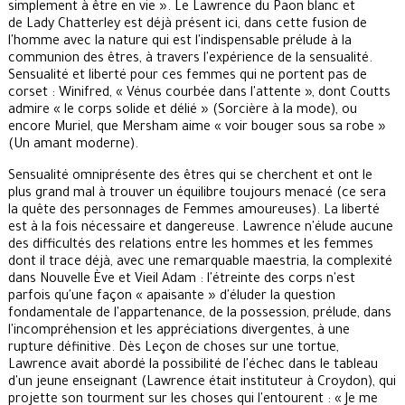
simplement à être en vie ». Le Lawrence du Paon blanc et
de Lady Chatterley est déjà présent ici, dans cette fusion de
l'homme avec la nature qui est l'indispensable prélude à la
communion des êtres, à travers l'expérience de la sensualité.
Sensualité et liberté pour ces femmes qui ne portent pas de
corset : Winifred, « Vénus courbée dans l'attente », dont Coutts
admire « le corps solide et délié » (Sorcière à la mode), ou
encore Muriel, que Mersham aime « voir bouger sous sa robe »
(Un amant moderne).
Sensualité omniprésente des êtres qui se cherchent et ont le
plus grand mal à trouver un équilibre toujours menacé (ce sera
la quête des personnages de Femmes amoureuses). La liberté
est à la fois nécessaire et dangereuse. Lawrence n'élude aucune
des difficultés des relations entre les hommes et les femmes
dont il trace déjà, avec une remarquable maestria, la complexité
dans Nouvelle Ève et Vieil Adam : l'étreinte des corps n'est
parfois qu'une façon « apaisante » d'éluder la question
fondamentale de l'appartenance, de la possession, prélude, dans
l'incompréhension et les appréciations divergentes, à une
rupture définitive. Dès Leçon de choses sur une tortue,
Lawrence avait abordé la possibilité de l'échec dans le tableau
d'un jeune enseignant (Lawrence était instituteur à Croydon), qui
projette son tourment sur les choses qui l'entourent : « Je me