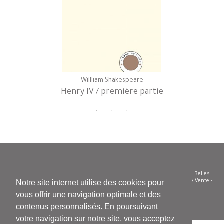
Willliam Shakespeare
Henry IV / première partie
© Le Bruit du temps - Siren 504 585 332 - Diffusion/distribution : Les Belles
Lettres - Tel. 01 43 29 62 50 -
Nous contacter
-
Conditions Générales de Vente
-
Notre site internet utilise des cookies pour
Vie privée et confidentialité - Cookies
vous offrir une navigation optimale et des
contenus personnalisés. En poursuivant
votre navigation sur notre site, vous acceptez