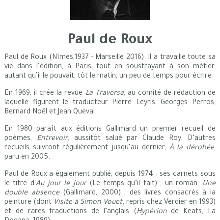
Paul de Roux
Paul de Roux (Nîmes,1937 - Marseille 2016). Il a travaillé toute sa
vie dans l’édition, à Paris, tout en soustrayant à son métier,
autant qu’il le pouvait, tôt le matin, un peu de temps pour écrire.
En 1969, il crée la revue
La Traverse
, au comité de rédaction de
laquelle figurent le traducteur Pierre Leyris, Georges Perros,
Bernard Noël et Jean Queval.
En 1980 paraît aux éditions Gallimard un premier recueil de
poèmes,
Entrevoir
, aussitôt salué par Claude Roy. D’autres
recueils suivront régulièrement jusqu’au dernier,
À la dérobée
,
paru en 2005.
Paul de Roux a également publié, depuis 1974 : ses carnets sous
le titre d'
Au jour le jour
(Le temps qu’il fait) ; un roman,
Une
double absence
(Gallimard, 2000) ; des livres consacrés à la
peinture (dont
Visite à Simon Vouet
, repris chez Verdier en 1993)
et de rares traductions de l’anglais (
Hypérion
de Keats, La